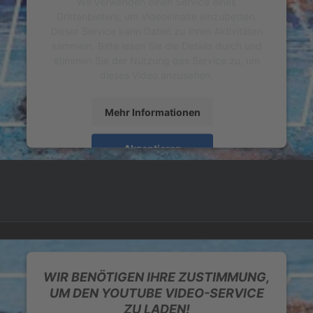
Wir verwenden einen Service eines
Drittanbieters, um Videoinhalte einzubetten.
Dieser Service kann Daten zu Ihren Aktivitäten
sammeln. Bitte lesen Sie die Details durch und
stimmen Sie der Nutzung des Service zu, um
dieses Video anzusehen.
Mehr Informationen
Akzeptieren
powered by
Usercentrics Consent Management
Platform
&
eRecht24
WIR BENÖTIGEN IHRE ZUSTIMMUNG,
UM DEN YOUTUBE VIDEO-SERVICE
ZU LADEN!