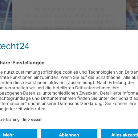
Wir verwenden einen Service eines
Drittanbieters, um Videoinhalte einzubetten.
Dieser Service kann Daten zu Ihren Aktivitäten
sammeln. Bitte lesen Sie die Details durch und
stimmen Sie der Nutzung des Service zu, um
dieses Video anzusehen.
Mehr Informationen
Akzeptieren
powered by
Usercentrics Consent Management
Platform
&
eRecht24
WIR BENÖTIGEN IHRE ZUSTIMMUNG,
UM DEN YOUTUBE VIDEO-SERVICE