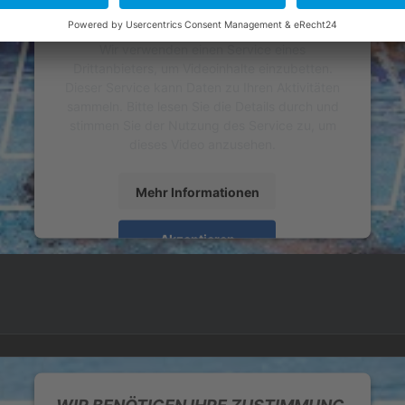
ZU LADEN!
Wir verwenden einen Service eines
Drittanbieters, um Videoinhalte einzubetten.
Dieser Service kann Daten zu Ihren Aktivitäten
sammeln. Bitte lesen Sie die Details durch und
stimmen Sie der Nutzung des Service zu, um
dieses Video anzusehen.
Mehr Informationen
Akzeptieren
powered by
Usercentrics Consent Management
Platform
&
eRecht24