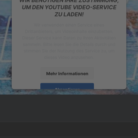
WIR BENÖTIGEN IHRE ZUSTIMMUNG,
UM DEN YOUTUBE VIDEO-SERVICE
ZU LADEN!
Wir verwenden einen Service eines
Drittanbieters, um Videoinhalte einzubetten.
Dieser Service kann Daten zu Ihren Aktivitäten
sammeln. Bitte lesen Sie die Details durch und
stimmen Sie der Nutzung des Service zu, um
dieses Video anzusehen.
Mehr Informationen
Akzeptieren
powered by
Usercentrics Consent Management
Platform
&
eRecht24