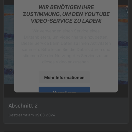
WIR BENÖTIGEN IHRE
ZUSTIMMUNG, UM DEN YOUTUBE
VIDEO-SERVICE ZU LADEN!
Wir verwenden einen Service eines
Drittanbieters, um Videoinhalte einzubetten.
Dieser Service kann Daten zu Ihren Aktivitäten
sammeln. Bitte lesen Sie die Details durch und
stimmen Sie der Nutzung des Service zu, um
dieses Video anzusehen.
Mehr Informationen
Akzeptieren
powered by
Usercentrics Consent
Abschnitt 2
Management Platform
&
eRecht24
Gestreamt am 09.03.2024