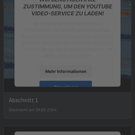
ZUSTIMMUNG, UM DEN YOUTUBE
VIDEO-SERVICE ZU LADEN!
Wir verwenden einen Service eines
Drittanbieters, um Videoinhalte einzubetten.
Dieser Service kann Daten zu Ihren Aktivitäten
sammeln. Bitte lesen Sie die Details durch und
stimmen Sie der Nutzung des Service zu, um
dieses Video anzusehen.
Mehr Informationen
Akzeptieren
powered by
Usercentrics Consent
Abschnitt 1
Management Platform
&
eRecht24
Gestreamt am 09.03.2024