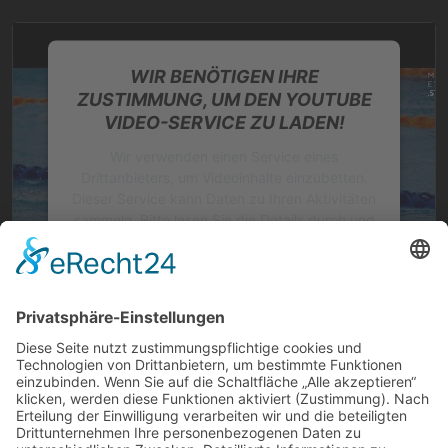
WIR BENÖTIGEN IHRE
ZUSTIMMUNG, UM DEN YOUTUBE
VIDEO-SERVICE ZU LADEN!
Wir verwenden einen Service eines
Drittanbieters, um Videoinhalte einzubetten.
Dieser Service kann Daten zu Ihren Aktivitäten
sammeln. Bitte lesen Sie die Details durch und
stimmen Sie der Nutzung des Service zu, um
dieses Video anzusehen.
Mehr Informationen
Akzeptieren
powered by
Usercentrics Consent
Abschnitt 4
Management Platform
&
eRecht24
Gestreamt am 10.03.2024