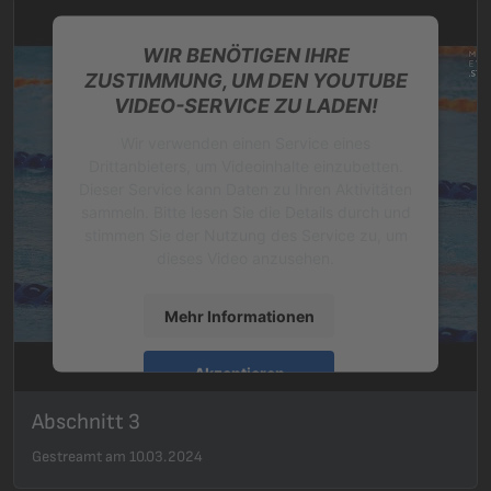
WIR BENÖTIGEN IHRE
ZUSTIMMUNG, UM DEN YOUTUBE
VIDEO-SERVICE ZU LADEN!
Wir verwenden einen Service eines
Drittanbieters, um Videoinhalte einzubetten.
Dieser Service kann Daten zu Ihren Aktivitäten
sammeln. Bitte lesen Sie die Details durch und
stimmen Sie der Nutzung des Service zu, um
dieses Video anzusehen.
Mehr Informationen
Akzeptieren
powered by
Usercentrics Consent
Abschnitt 3
Management Platform
&
eRecht24
Gestreamt am 10.03.2024