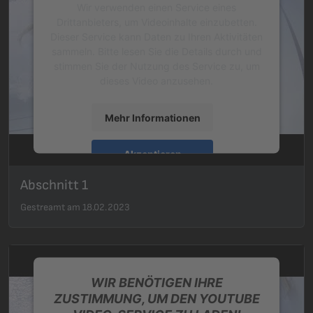
Wir verwenden einen Service eines
Drittanbieters, um Videoinhalte einzubetten.
Dieser Service kann Daten zu Ihren Aktivitäten
sammeln. Bitte lesen Sie die Details durch und
stimmen Sie der Nutzung des Service zu, um
dieses Video anzusehen.
Mehr Informationen
Akzeptieren
powered by
Usercentrics Consent
Abschnitt 1
Management Platform
&
eRecht24
Gestreamt am 18.02.2023
WIR BENÖTIGEN IHRE
ZUSTIMMUNG, UM DEN YOUTUBE