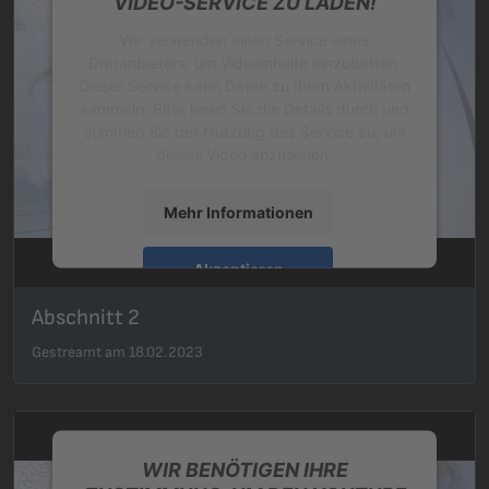
VIDEO-SERVICE ZU LADEN!
Wir verwenden einen Service eines
Drittanbieters, um Videoinhalte einzubetten.
Dieser Service kann Daten zu Ihren Aktivitäten
sammeln. Bitte lesen Sie die Details durch und
stimmen Sie der Nutzung des Service zu, um
dieses Video anzusehen.
Mehr Informationen
Akzeptieren
powered by
Usercentrics Consent
Abschnitt 2
Management Platform
&
eRecht24
Gestreamt am 18.02.2023
WIR BENÖTIGEN IHRE