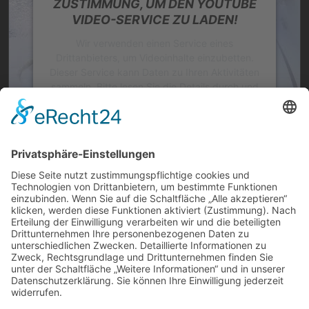
ZUSTIMMUNG, UM DEN YOUTUBE
VIDEO-SERVICE ZU LADEN!
Wir verwenden einen Service eines
Drittanbieters, um Videoinhalte einzubetten.
Dieser Service kann Daten zu Ihren Aktivitäten
sammeln. Bitte lesen Sie die Details durch und
stimmen Sie der Nutzung des Service zu, um
dieses Video anzusehen.
Mehr Informationen
Akzeptieren
powered by
Usercentrics Consent
Abschnitt 3
Management Platform
&
eRecht24
Gestreamt am 19.02.2023